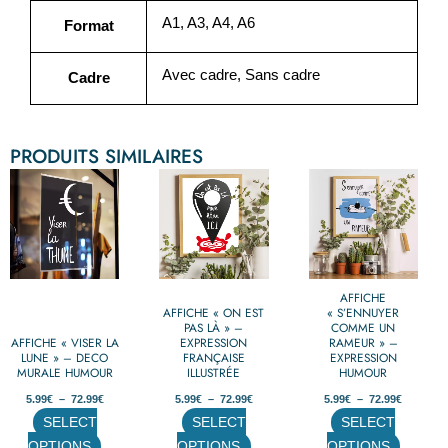
A1, A3, A4, A6
Format
Avec cadre, Sans cadre
Cadre
PRODUITS SIMILAIRES
Plage
Plage
Plage
Ce
Ce
Ce
de
de
de
produit
produit
produit
prix :
prix :
prix :
5.99€
5.99€
5.99€
a
a
a
à
à
à
72.99€
72.99€
72.99€
plusieurs
plusieurs
plusieurs
variations.
variations.
variations.
AFFICHE
Les
Les
Les
AFFICHE « ON EST
« S’ENNUYER
options
options
options
PAS LÀ » –
COMME UN
AFFICHE « VISER LA
EXPRESSION
RAMEUR » –
peuvent
peuvent
peuvent
LUNE » – DECO
FRANÇAISE
EXPRESSION
MURALE HUMOUR
être
ILLUSTRÉE
être
HUMOUR
être
choisies
choisies
choisies
5.99
€
–
72.99
€
5.99
€
–
72.99
€
5.99
€
–
72.99
€
sur
sur
sur
SELECT
SELECT
SELECT
la
la
la
OPTIONS
OPTIONS
OPTIONS