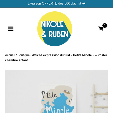
Aller
Livraison OFFERTE dès 50€ d'achat ❤️
au
MAIN
contenu
MENU
Accueil
/
Boutique
/
Affiche expression du Sud « Petite Minote » – Poster
chambre enfant
UTATEUR
UTATEUR