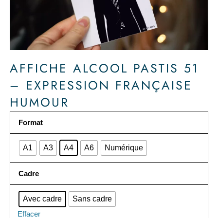
AFFICHE ALCOOL PASTIS 51
– EXPRESSION FRANÇAISE
HUMOUR
quantité
Format
de
Affiche
A1
A3
A4
A6
Numérique
alcool
Pastis
Cadre
51
-
expression
Avec cadre
Sans cadre
française
Effacer