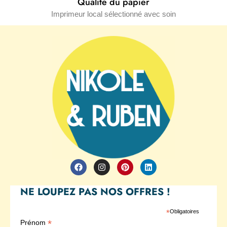
Qualité du papier
Imprimeur local sélectionné avec soin
F
I
P
L
a
n
i
i
c
s
n
n
e
t
t
k
NE LOUPEZ PAS NOS OFFRES !
b
a
e
e
o
g
r
d
o
r
e
i
*
Obligatoires
k
a
s
n
*
Prénom