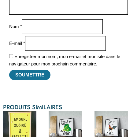
Nom
*
E-mail
*
Enregistrer mon nom, mon e-mail et mon site dans le
navigateur pour mon prochain commentaire.
PRODUITS SIMILAIRES
Plage
Plage
Plage
Ce
Ce
Ce
de
de
de
produit
produit
produit
prix :
prix :
prix :
5.99€
5.99€
5.99€
a
a
a
à
à
à
71.99€
72.99€
72.99€
plusieurs
plusieurs
plusieurs