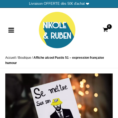
Aller
Livraison OFFERTE dès 50€ d'achat ❤️
au
MAIN
contenu
MENU
Accueil
/
Boutique
/
Affiche alcool Pastis 51 – expression française
humour
UTATEUR
UTATEUR