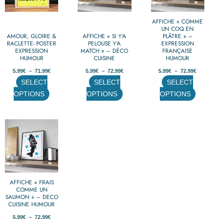
variations.
variations.
variations.
AFFICHE « COMME
Les
Les
Les
UN COQ EN
options
options
options
AMOUR, GLOIRE &
AFFICHE « SI Y’A
PLÂTRE » –
RACLETTE- POSTER
PELOUSE Y’A
EXPRESSION
peuvent
peuvent
peuvent
EXPRESSION
MATCH » – DÉCO
FRANÇAISE
HUMOUR
être
CUISINE
être
HUMOUR
être
choisies
choisies
choisies
5.99
€
–
71.99
€
5.99
€
–
72.99
€
5.99
€
–
72.99
€
sur
sur
sur
SELECT
SELECT
SELECT
la
la
la
OPTIONS
OPTIONS
OPTIONS
page
page
page
du
du
du
Plage
Ce
produit
produit
produit
de
produit
prix :
5.99€
a
à
72.99€
plusieurs
variations.
AFFICHE « FRAIS
Les
COMME UN
options
SAUMON » – DECO
CUISINE HUMOUR
peuvent
5.99
€
–
72.99
€
être