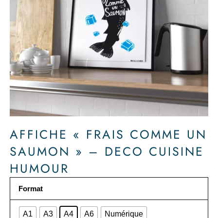
AFFICHE « FRAIS COMME UN
SAUMON » – DECO CUISINE
HUMOUR
quantité
Format
de
Affiche
A1
A3
A4
A6
Numérique
"Frais