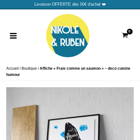
Aller
Livraison OFFERTE dès 50€ d'achat ❤️
au
MAIN
contenu
MENU
Accueil
/
Boutique
/
Affiche « Frais comme un saumon » – deco cuisine
humour
UTATEUR
UTATEUR