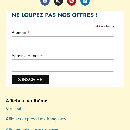
a
n
i
i
c
s
n
n
e
t
t
k
NE LOUPEZ PAS NOS OFFRES !
b
a
e
e
o
g
r
d
o
r
e
i
*
Obligatoires
k
a
s
n
*
Prénom
m
t
*
Adresse e-mail
Affiches par thème
Voir tout
Affiches expressions françaises
Affiches Film, cinéma, série