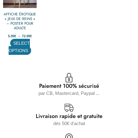
variations.
AFFICHE ÉROTIQUE
Les
« JEUX DE REINS »
options
– POSTER POUR
ADULTE
peuvent
5.99
€
–
72.99
€
être
SELECT
choisies
OPTIONS
sur
la
page
du
produit
Paiement 100% sécurisé
par CB, Mastercard, Paypal ...
Livraison rapide et gratuite
dès 50€ d'achat