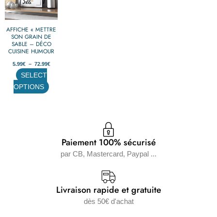
72.99€
plusieurs
variations.
AFFICHE « METTRE
Les
SON GRAIN DE
options
SABLE – DÉCO
CUISINE HUMOUR
peuvent
5.99
€
–
72.99
€
être
SELECT
choisies
OPTIONS
sur
la
page
du
produit
Paiement 100% sécurisé
par CB, Mastercard, Paypal ...
Livraison rapide et gratuite
dès 50€ d'achat