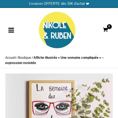
Aller
Livraison OFFERTE dès 50€ d'achat ❤️
au
MAIN
contenu
MENU
Accueil
/
Boutique
/
Affiche illustrée « Une semaine compliquée » –
expression revisitée
UTATEUR
UTATEUR