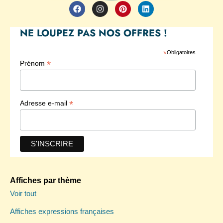
F
I
P
L
a
n
i
i
c
s
n
n
e
t
t
k
NE LOUPEZ PAS NOS OFFRES !
b
a
e
e
o
g
r
d
o
r
e
i
*
Obligatoires
k
a
s
n
*
Prénom
m
t
*
Adresse e-mail
Affiches par thème
Voir tout
Affiches expressions françaises