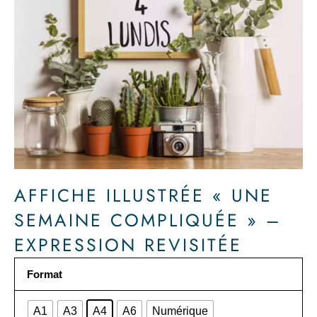
AFFICHE ILLUSTRÉE « UNE
SEMAINE COMPLIQUÉE » –
EXPRESSION REVISITÉE
quantité
Format
de
Affiche
A1
A3
A4
A6
Numérique
illustrée