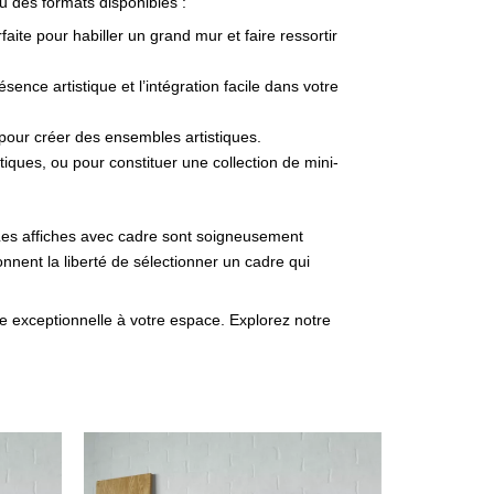
u des formats disponibles :
faite pour habiller un grand mur et faire ressortir
sence artistique et l’intégration facile dans votre
pour créer des ensembles artistiques.
tiques, ou pour constituer une collection de mini-
. Les affiches avec cadre sont soigneusement
onnent la liberté de sélectionner un cadre qui
ue exceptionnelle à votre espace. Explorez notre
ge
Plage
Ce
de
produit
 :
prix :