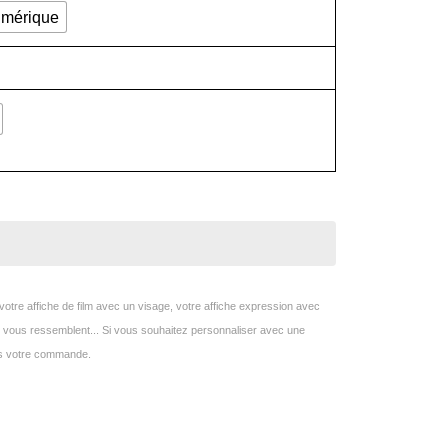
mérique
otre affiche de film avec un visage, votre affiche expression avec
ui vous ressemblent... Si vous souhaitez personnaliser avec une
rès votre commande.