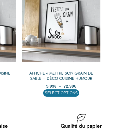
a
9€
5.99€
plusieurs
à
99€
72.99€
variations.
Les
options
peuvent
être
choisies
sur
la
page
ISINE
AFFICHE « METTRE SON GRAIN DE
du
SABLE – DÉCO CUISINE HUMOUR
produit
5.99
€
–
72.99
€
SELECT OPTIONS
aise
Qualité du papier