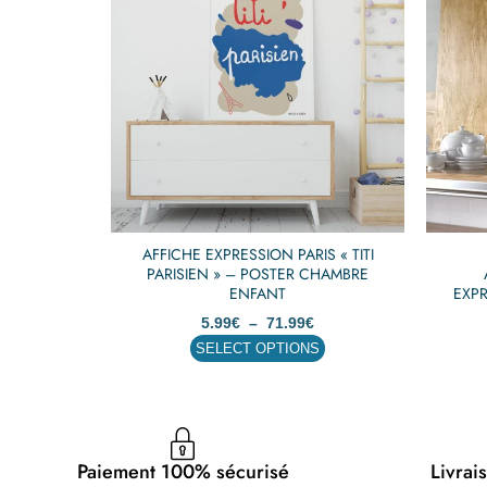
a
5.99€
plusieurs
à
71.99€
variations.
Les
options
peuvent
être
choisies
sur
la
page
AFFICHE EXPRESSION PARIS « TITI
PARISIEN » – POSTER CHAMBRE
du
ENFANT
EXP
produit
5.99
€
–
71.99
€
SELECT OPTIONS
Paiement 100% sécurisé
Livrai