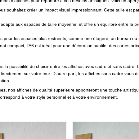
rmats d’affiches pour répondre à vos besoins artistiques. Voici un aperç
vous souhaitez créer un impact visuel impressionnant. Cette taille est par
 adapté aux espaces de taille moyenne, et offre un équilibre entre la pré
tes pour les espaces plus restreints, comme une étagère, un bureau ou 
at compact, l’A6 est idéal pour une décoration subtile, des cartes artis
 la possibilité de choisir entre les affiches avec cadre et sans cadre
directement sur votre mur. D’autre part, les affiches sans cadre vous d
ation.
ssez, nos affiches de qualité supérieure apporteront une touche artistiq
 correspond à votre style personnel et à votre environnement.
Plage
Pla
Ce
Ce
de
de
produit
produit
prix :
prix