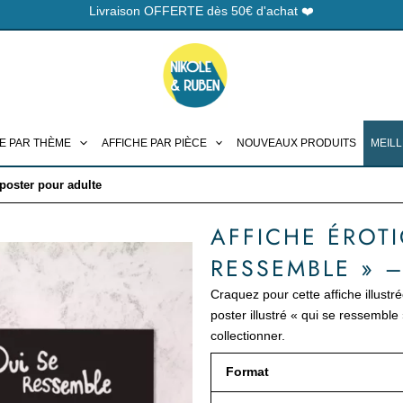
Livraison OFFERTE dès 50€ d'achat ❤️
E PAR THÈME
AFFICHE PAR PIÈCE
NOUVEAUX PRODUITS
MEIL
 poster pour adulte
AFFICHE ÉROTI
RESSEMBLE » 
Craquez pour cette affiche illustré
poster illustré « qui se ressemble 
collectionner.
quantité
Format
de
Affiche