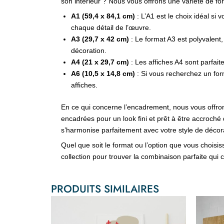
son intérieur ? Nous vous offrons une variété de fo
A1 (59,4 x 84,1 cm)
: L’A1 est le choix idéal si 
chaque détail de l’œuvre.
A3 (29,7 x 42 cm)
: Le format A3 est polyvalent,
décoration.
A4 (21 x 29,7 cm)
: Les affiches A4 sont parfai
A6 (10,5 x 14,8 cm)
: Si vous recherchez un form
affiches.
En ce qui concerne l’encadrement, nous vous offrons
encadrées pour un look fini et prêt à être accroché 
s’harmonise parfaitement avec votre style de décor
Quel que soit le format ou l’option que vous choisi
collection pour trouver la combinaison parfaite qui
PRODUITS SIMILAIRES
Plage
Ce
de
produit
prix :