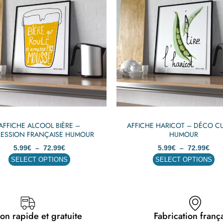
a
a
5.99€
5.9
plusieurs
plusieurs
à
à
72.99€
72.
variations.
variations.
Les
Les
options
options
peuvent
peuvent
être
être
choisies
choisies
sur
sur
la
la
page
page
AFFICHE ALCOOL BIÈRE –
AFFICHE HARICOT – DÉCO CU
du
du
RESSION FRANÇAISE HUMOUR
HUMOUR
produit
produit
5.99
€
–
72.99
€
5.99
€
–
72.99
€
SELECT OPTIONS
SELECT OPTIONS
son rapide et gratuite
Fabrication franç