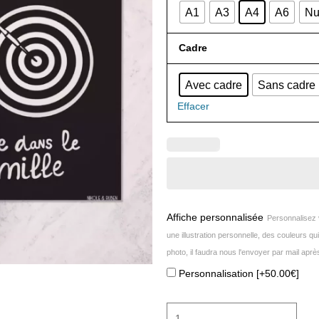
A1
A3
A4
A6
Nu
érotique
"Qui
Cadre
se
ressemble"
-
Avec cadre
Sans cadre
poster
Effacer
pour
adulte
Affiche personnalisée
Personnalisez v
une illustration personnelle, des couleurs q
photo, il faudra nous l'envoyer par mail ap
Personnalisation
[+50.00€]